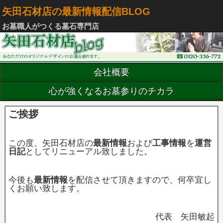
矢田石材店の最新情報配信BLOG
お墓職人がつくる墓石専門店
会社概要
心が強くなるお墓参りのチカラ
ご挨拶
この度、矢田石材店の
最新情報
および
工事情報
を
運営
日記
としてリニューアル致しました。
今後も
最新情報
を配信させて頂きますので、何卒宜し
くお願い致します。
代表 矢田敏起