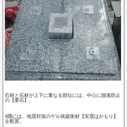
石材と石材が上下に重なる部位には、中心に脱落防止
の【要石】。
4隅には、地震対策のゲル状緩衝材【安震はかもり】
を配置。