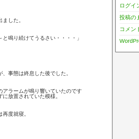
ログイ
投稿の
出ました。
コメン
～と鳴り続けてうるさい・・・・」
WordPr
が、事態は終息した後でした。
のアラームが鳴り響いていたのです
ずに放置されていた模様。
は再度就寝。
。