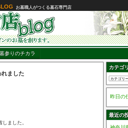
LOG
お墓職人がつくる墓石専門店
墓参りのチカラ
カテゴ
われました
昨日の
最近の
省しました。
神奈川