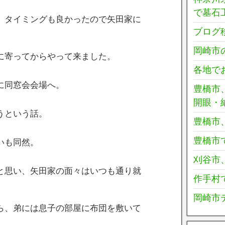
で墓石
、タイミングも良かったので矢田家に
ブログ
岡崎市
に寄ってからやって来ました。
各地で
に同窓会会場へ。
豊橋市
開眼・
うという話。
豊橋市
豊橋市
いも同然。
刈谷市
と思い、矢田家の面々はいつも通り就
作手村
岡崎市
ら、弟には息子の部屋に布団を敷いて