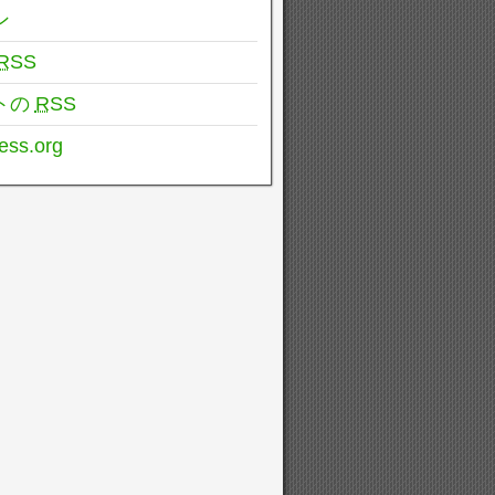
ン
RSS
トの
RSS
ess.org