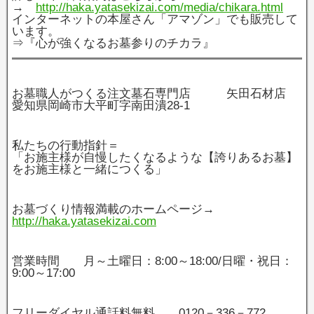
→
http://haka.yatasekizai.com/media/chikara.html
インターネットの本屋さん「アマゾン」でも販売して
います。
⇒『心が強くなるお墓参りのチカラ』
お墓職人がつくる注文墓石専門店 矢田石材店
愛知県岡崎市大平町字南田潰28‐1
私たちの行動指針＝
「お施主様が自慢したくなるような【誇りあるお墓】
をお施主様と一緒につくる」
お墓づくり情報満載のホームページ→
http://haka.yatasekizai.com
営業時間 月～土曜日：8:00～18:00/日曜・祝日：
9:00～17:00
フリーダイヤル通話料無料 0120－336－772